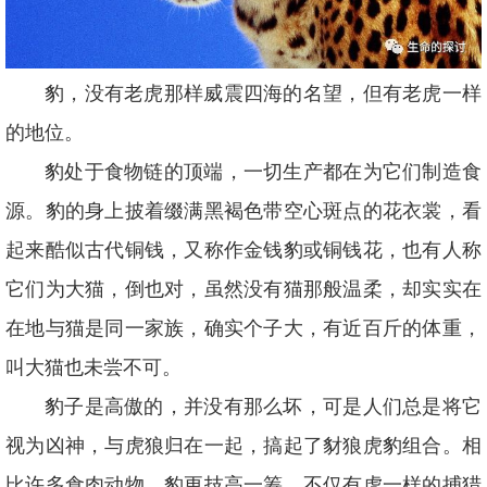
豹，没有老虎那样威震四海的名望，但有老虎一样
的地位。
豹处于食物链的顶端，一切生产都在为它们制造食
源。豹的身上披着缀满黑褐色带空心斑点的花衣裳，看
起来酷似古代铜钱，又称作金钱豹或铜钱花，也有人称
它们为大猫，倒也对，虽然没有猫那般温柔，却实实在
在地与猫是同一家族，确实个子大，有近百斤的体重，
叫大猫也未尝不可。
豹子是高傲的，并没有那么坏，可是人们总是将它
视为凶神，与虎狼归在一起，搞起了豺狼虎豹组合。相
比许多食肉动物，豹更技高一筹，不仅有虎一样的捕猎