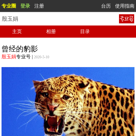
专业圈
登录
注册
台历
使用指南
殷玉娟
主页
相册
目录
曾经的豹影
殷玉娟
专业号
|
2020-5-10