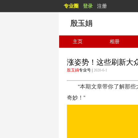
专业圈
登录
注册
殷玉娟
殷玉娟
主页
相册
涨姿势！这些刷新大众
殷玉娟
专业号
|
2020-6-1
“本期文章带你了解那
奇妙！”